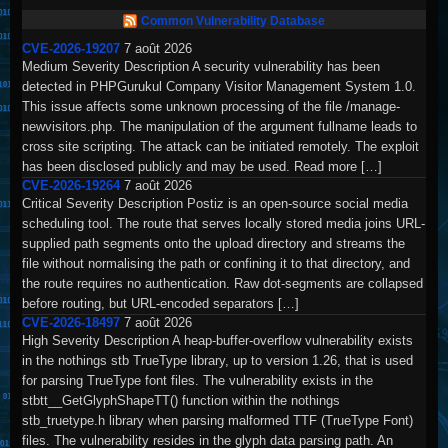
Common Vulnerability Database
CVE-2026-19207
7 août 2026
Medium Severity Description A security vulnerability has been
detected in PHPGurukul Company Visitor Management System 1.0.
This issue affects some unknown processing of the file /manage-
newvisitors.php. The manipulation of the argument fullname leads to
cross site scripting. The attack can be initiated remotely. The exploit
has been disclosed publicly and may be used. Read more […]
CVE-2026-19264
7 août 2026
Critical Severity Description Postiz is an open-source social media
scheduling tool. The route that serves locally stored media joins URL-
supplied path segments onto the upload directory and streams the
file without normalising the path or confining it to that directory, and
the route requires no authentication. Raw dot-segments are collapsed
before routing, but URL-encoded separators […]
CVE-2026-18497
7 août 2026
High Severity Description A heap-buffer-overflow vulnerability exists
in the nothings stb TrueType library, up to version 1.26, that is used
for parsing TrueType font files. The vulnerability exists in the
stbtt__GetGlyphShapeTT() function within the nothings
stb_truetype.h library when parsing malformed TTF (TrueType Font)
files. The vulnerability resides in the glyph data parsing path. An