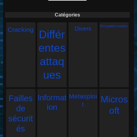
Catégories
Encryption routeur
Divers
Cracking
Différ
entes
attaq
ues
Metasploi
Informat
Failles
Micros
t
ion
de
oft
sécurit
és