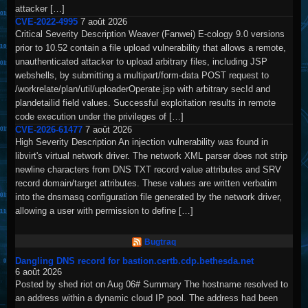
attacker […]
CVE-2022-4995
7 août 2026
Critical Severity Description Weaver (Fanwei) E-cology 9.0 versions
prior to 10.52 contain a file upload vulnerability that allows a remote,
unauthenticated attacker to upload arbitrary files, including JSP
webshells, by submitting a multipart/form-data POST request to
/workrelate/plan/util/uploaderOperate.jsp with arbitrary secId and
plandetailid field values. Successful exploitation results in remote
code execution under the privileges of […]
CVE-2026-61477
7 août 2026
High Severity Description An injection vulnerability was found in
libvirt's virtual network driver. The network XML parser does not strip
newline characters from DNS TXT record value attributes and SRV
record domain/target attributes. These values are written verbatim
into the dnsmasq configuration file generated by the network driver,
allowing a user with permission to define […]
Bugtraq
Dangling DNS record for bastion.certb.cdp.bethesda.net
6 août 2026
Posted by shed riot on Aug 06# Summary The hostname resolved to
an address within a dynamic cloud IP pool. The address had been