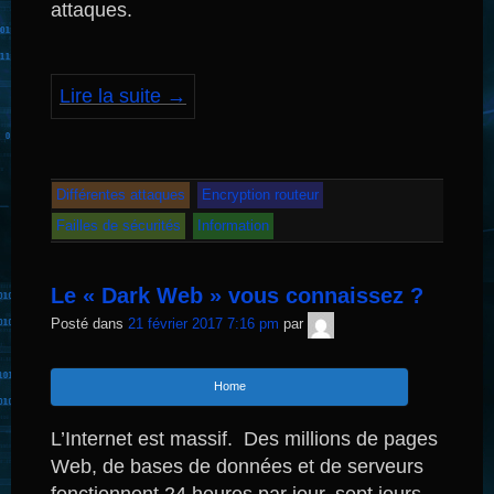
attaques.
Lire la suite
→
Différentes attaques
Encryption routeur
Failles de sécurités
Information
Le « Dark Web » vous connaissez ?
TNT
Posté dans
21 février 2017 7:16 pm
par
Sécurité
Home
L’Internet est massif.
Des millions de pages
Web, de bases de données et de serveurs
fonctionnent 24 heures par jour, sept jours