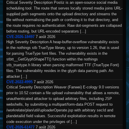
Critical Severity Description Postiz is an open-source social media
scheduling tool. The route that serves locally stored media joins URL-
supplied path segments onto the upload directory and streams the
file without normalising the path or confining it to that directory, and
the route requires no authentication. Raw dot-segments are collapsed
before routing, but URL-encoded separators […]
CVE-2026-18497
7 août 2026
High Severity Description A heap-buffer-overflow vulnerability exists
in the nothings stb TrueType library, up to version 1.26, that is used
for parsing TrueType font files. The vulnerability exists in the
stbtt__GetGlyphShapeTT() function within the nothings
stb_truetype.h library when parsing malformed TTF (TrueType Font)
files. The vulnerability resides in the glyph data parsing path. An
attacker […]
CVE-2022-4995
7 août 2026
Critical Severity Description Weaver (Fanwei) E-cology 9.0 versions
prior to 10.52 contain a file upload vulnerability that allows a remote,
unauthenticated attacker to upload arbitrary files, including JSP
webshells, by submitting a multipart/form-data POST request to
/workrelate/plan/util/uploaderOperate.jsp with arbitrary secId and
plandetailid field values. Successful exploitation results in remote
code execution under the privileges of […]
CVE-2026-61477
7 août 2026