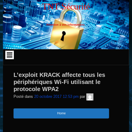
Aller
TNT Sécurité
au
contenu
Attention à vos informations.
L’exploit KRACK affecte tous les
périphériques Wi-Fi utilisant le
protocole WPA2
TNT
Posté dans
20 octobre 2017 12:53 pm
par
Sécurité
Home