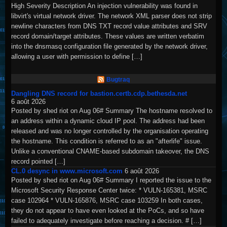
High Severity Description An injection vulnerability was found in
libvirt's virtual network driver. The network XML parser does not strip
newline characters from DNS TXT record value attributes and SRV
record domain/target attributes. These values are written verbatim
into the dnsmasq configuration file generated by the network driver,
allowing a user with permission to define […]
Bugtraq
Dangling DNS record for bastion.certb.cdp.bethesda.net
6 août 2026
Posted by shed riot on Aug 06# Summary The hostname resolved to
an address within a dynamic cloud IP pool. The address had been
released and was no longer controlled by the organisation operating
the hostname. This condition is referred to as an "afterlife" issue.
Unlike a conventional CNAME-based subdomain takeover, the DNS
record pointed […]
CL.0 desync in www.microsoft.com
6 août 2026
Posted by shed riot on Aug 06# Summary I reported the issue to the
Microsoft Security Response Center twice: * VULN-165381, MSRC
case 102964 * VULN-165876, MSRC case 103259 In both cases,
they do not appear to have even looked at the PoCs, and so have
failed to adequately investigate before reaching a decision. # […]