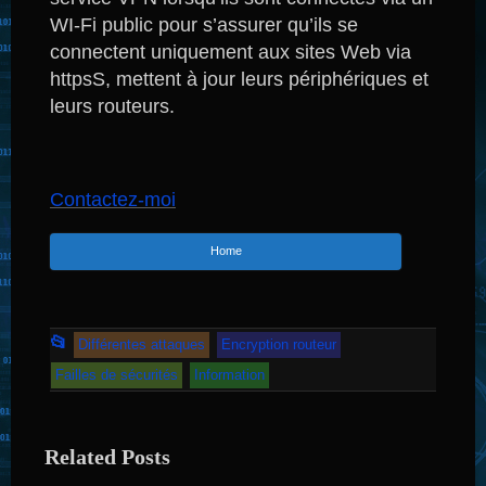
WI-Fi public pour s’assurer qu’ils se
connectent uniquement aux sites Web via
httpsS, mettent à jour leurs périphériques et
leurs routeurs.
Contactez-moi
Home
Cet
📂
Différentes attaques
Encryption routeur
article
Failles de sécurités
Information
a
été
Related Posts
publié