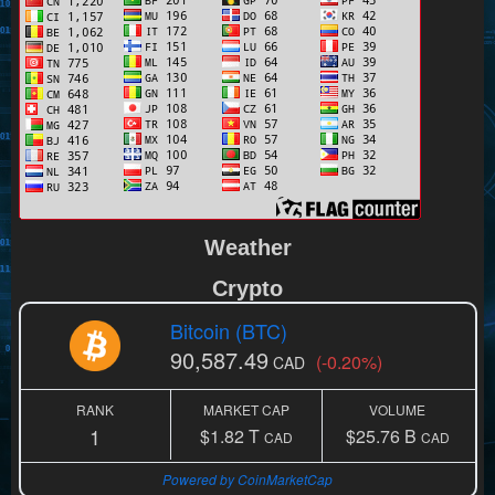
Weather
Crypto
Bitcoin (BTC)
90,587.49
(-0.20%)
CAD
RANK
MARKET CAP
VOLUME
1
$1.82 T
$25.76 B
CAD
CAD
Powered by CoinMarketCap