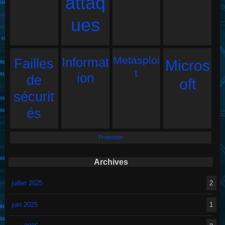
attaq
ues
Metasploi
Informat
Failles
Micros
t
ion
de
oft
sécurit
és
Protection
Archives
juillet 2025
2
juin 2025
1