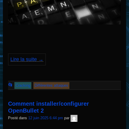
Lire la suite
→
Cet
📂
Cracking
Différentes attaques
article
a
Comment installer/configurer
été
OpenBullet 2
publié
TNT
Posté dans
12 juin 2025 6:44 pm
par
Sécurité
dans