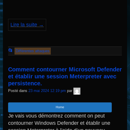
Lire la suite
→
Cet
📂
Différentes attaques
article
a
Comment contourner Microsoft Defender
été
et établir une session Meterpreter avec
publié
persistence.
dans
TNT
Posté dans
23 mai 2024 12:19 pm
par
Sécurité
Home
Je vais vous démontrez comment on peut
contourner Windows Defender et établir une