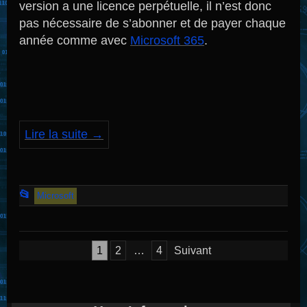
version a une licence perpétuelle, il n’est donc
pas nécessaire de s’abonner et de payer chaque
année comme avec
Microsoft 365
.
Lire la suite
→
Cet
📂
Microsoft
article
a
Pagination
été
1
2
…
4
Suivant
des
publié
publications
dans