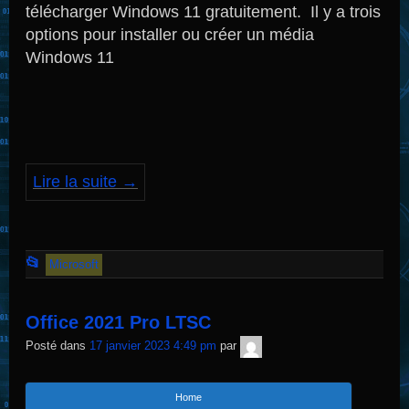
télécharger Windows 11 gratuitement. Il y a trois
options pour installer ou créer un média
Windows 11
Lire la suite
→
Cet
📂
Microsoft
article
a
Office 2021 Pro LTSC
été
TNT
Posté dans
17 janvier 2023 4:49 pm
par
Sécurité
publié
dans
Home