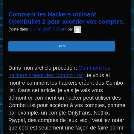
article
a
Comment les Hackers utilisent
été
OpenBullet 2 pour accéder vos comptes.
publié
TNT
Posté dans
9 juillet 2025 7:03 am
par
Sécurité
dans
Home
Dans mon arcticle précédent
Comment les
hackers créent des Combo List
Je vous ai
montré comment les hackers créent des Combo
list. Dans cet article, je vais je vais vous
démontrer comment un hacker peut utiliser des
Combo List pour accéder à vos comptes, comme
par example, un compte OnlyFans, Netflix,
Paypal, des comptes de jeux, etc. Veuillez noter
que ceci est seulement une façon de faire parmi