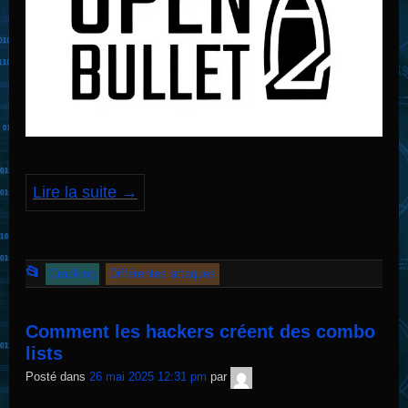
Lire la suite
→
Cet
📂
Cracking
Différentes attaques
article
a
Comment les hackers créent des combo
été
lists
publié
TNT
Posté dans
26 mai 2025 12:31 pm
par
Sécurité
dans