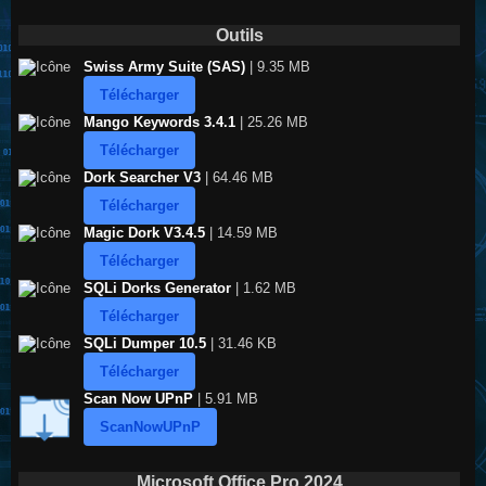
Outils
Swiss Army Suite (SAS)
| 9.35 MB
Télécharger
Mango Keywords 3.4.1
| 25.26 MB
Télécharger
Dork Searcher V3
| 64.46 MB
Télécharger
Magic Dork V3.4.5
| 14.59 MB
Télécharger
SQLi Dorks Generator
| 1.62 MB
Télécharger
SQLi Dumper 10.5
| 31.46 KB
Télécharger
Scan Now UPnP
| 5.91 MB
ScanNowUPnP
Microsoft Office Pro 2024