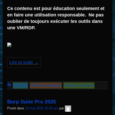
Ce contenu est pour éducation seulement et
en faire une utilisation responsable. Ne pas
oublier de toujours exécuter les outils dans
une VM/RDP.
Lire la suite
→
Cet
📂
Cracking
Différentes attaques
Failles de sécurités
article
a
Burp Suite Pro 2025
été
TNT
Posté dans
23 mai 2025 10:35 am
par
Sécurité
publié