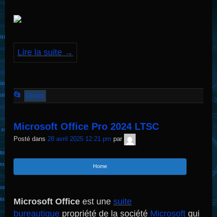
Lire la suite
→
Cet
📂
Divers
article
a
Microsoft Office Pro 2024 LTSC
été
TNT
Posté dans
28 avril 2025 12:21 pm
par
Sécurité
publié
dans
Home
Microsoft Office
est une
suite
bureautique
propriété de la société
Microsoft
qui