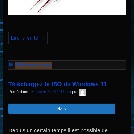
Lire la suite
→
Cet
📂
Différentes attaques
article
a
Téléchargez le ISO de Windows 11
été
TNT
Posté dans
23 janvier 2023 1:41 pm
par
Sécurité
publié
dans
Home
Depuis un certain temps il est possible de