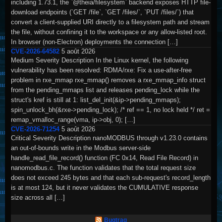
including 1.73.1, the `@theia/filesystem` backend exposes HTTP file-
download endpoints (`GET /file`, `GET /files/`, `PUT /files/`) that
convert a client-supplied URI directly to a filesystem path and stream
the file, without confining it to the workspace or any allow-listed root.
In browser (non-Electron) deployments the connection […]
CVE-2026-64582
5 août 2026
Medium Severity Description In the Linux kernel, the following
vulnerability has been resolved: RDMA/rxe: Fix a use-after-free
problem in rxe_mmap rxe_mmap() removes a rxe_mmap_info struct
from the pending_mmaps list and releases pending_lock while the
struct's kref is still at 1: list_del_init(&ip->pending_mmaps);
spin_unlock_bh(&rxe->pending_lock); /* ref == 1, no lock held */ ret =
remap_vmalloc_range(vma, ip->obj, 0); […]
CVE-2026-71254
5 août 2026
Critical Severity Description nanoMODBUS through v1.23.0 contains
an out-of-bounds write in the Modbus server-side
handle_read_file_record() function (FC 0x14, Read File Record) in
nanomodbus.c. The function validates that the total request size
does not exceed 245 bytes and that each sub-request's record_length
is at most 124, but it never validates the CUMULATIVE response
size across all […]
Bugtraq