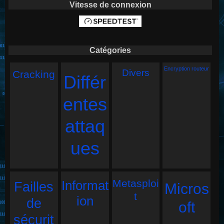
Vitesse de connexion
Catégories
Encryption routeur
Divers
Cracking
Différ
entes
attaq
ues
Metasploi
Informat
Failles
Micros
t
ion
de
oft
sécurit