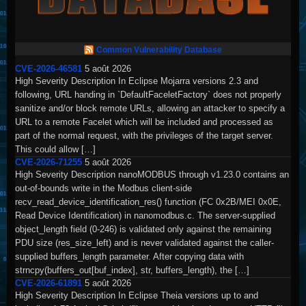
Common Vulnerability Database
CVE-2026-46581
5 août 2026
High Severity Description In Eclipse Mojarra versions 2.3 and
following, URL handing in `DefaultFaceletFactory` does not properly
sanitize and/or block remote URLs, allowing an attacker to specify a
URL to a remote Facelet which will be included and processed as
part of the normal request, with the privileges of the target server.
This could allow […]
CVE-2026-71255
5 août 2026
High Severity Description nanoMODBUS through v1.23.0 contains an
out-of-bounds write in the Modbus client-side
recv_read_device_identification_res() function (FC 0x2B/MEI 0x0E,
Read Device Identification) in nanomodbus.c. The server-supplied
object_length field (0-246) is validated only against the remaining
PDU size (res_size_left) and is never validated against the caller-
supplied buffers_length parameter. After copying data with
strncpy(buffers_out[buf_index], str, buffers_length), the […]
CVE-2026-61891
5 août 2026
High Severity Description In Eclipse Theia versions up to and