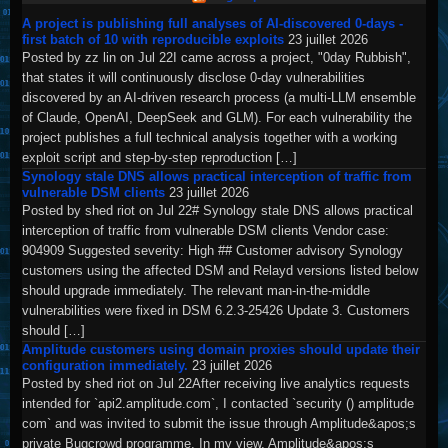
A project is publishing full analyses of AI-discovered 0-days -
first batch of 10 with reproducible exploits
23 juillet 2026
Posted by zz lin on Jul 22I came across a project, "0day Rubbish",
that states it will continuously disclose 0-day vulnerabilities
discovered by an AI-driven research process (a multi-LLM ensemble
of Claude, OpenAI, DeepSeek and GLM). For each vulnerability the
project publishes a full technical analysis together with a working
exploit script and step-by-step reproduction […]
Synology stale DNS allows practical interception of traffic from
vulnerable DSM clients
23 juillet 2026
Posted by shed riot on Jul 22# Synology stale DNS allows practical
interception of traffic from vulnerable DSM clients Vendor case:
904909 Suggested severity: High ## Customer advisory Synology
customers using the affected DSM and Relayd versions listed below
should upgrade immediately. The relevant man-in-the-middle
vulnerabilities were fixed in DSM 6.2.3-25426 Update 3. Customers
should […]
Amplitude customers using domain proxies should update their
configuration immediately.
23 juillet 2026
Posted by shed riot on Jul 22After receiving live analytics requests
intended for `api2.amplitude.com`, I contacted `security () amplitude
com` and was invited to submit the issue through Amplitude&apos;s
private Bugcrowd programme. In my view, Amplitude&apos;s