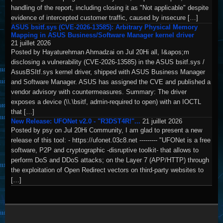
handling of the report, including closing it as "Not applicable" despite
evidence of intercepted customer traffic, caused by insecure […]
ASUS bsitf.sys (CVE-2026-13585): Arbitrary Physical Memory
Mapping in ASUS Business/Software Manager kernel driver
21 juillet 2026
Posted by Hayaturehman Ahmadzai on Jul 20Hi all, I&apos;m
disclosing a vulnerability (CVE-2026-13585) in the ASUS bsitf.sys /
AsusBSItf.sys kernel driver, shipped with ASUS Business Manager
and Software Manager. ASUS has assigned the CVE and published a
vendor advisory with countermeasures. Summary: The driver
exposes a device (\\.\bsitf, admin-required to open) with an IOCTL
that […]
New Release: UFONet v2.0 - "R3DST4R!"...
21 juillet 2026
Posted by psy on Jul 20Hi Community, I am glad to present a new
release of this tool: - https://ufonet.03c8.net --------- "UFONet is a free
software, P2P and cryptographic -disruptive toolkit- that allows to
perform DoS and DDoS attacks; on the Layer 7 (APP/HTTP) through
the exploitation of Open Redirect vectors on third-party websites to
[…]