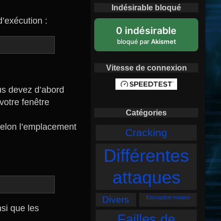
Indésirable bloqué
’exécution :
0 indésirable
bloqué par
Akismet
Vitesse de connexion
ous devez d’abord
 votre fenêtre
Catégories
 selon l’emplacement
Cracking
Différentes
attaques
Divers
Encryption routeur
si que les
Failles de