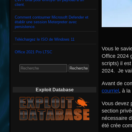
client.
Comment contourner Microsoft Defender et
établir une session Meterpreter avec
persistence.
Téléchargez le ISO de Windows 11
Vous le savie
Office 2021 Pro LTSC
Office 2024 g
scripts) il e
Search
for:
2024. Je vais
Avant de co
Exploit Database
courriel
, à la
Vous devez p
section privé
nécessaire de
été crée comm