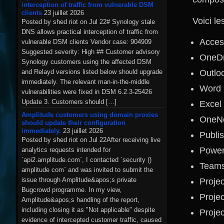
interception of traffic from vulnerable DSM
clients
23 juillet 2026
Voici l
Posted by shed riot on Jul 22# Synology stale
DNS allows practical interception of traffic from
Acces
vulnerable DSM clients Vendor case: 904909
Suggested severity: High ## Customer advisory
OneDr
Synology customers using the affected DSM
Outlo
and Relayd versions listed below should upgrade
immediately. The relevant man-in-the-middle
Word
vulnerabilities were fixed in DSM 6.2.3-25426
Update 3. Customers should […]
Excel
Amplitude customers using domain proxies
OneN
should update their configuration
immediately.
23 juillet 2026
Publi
Posted by shed riot on Jul 22After receiving live
Power
analytics requests intended for
`api2.amplitude.com`, I contacted `security ()
Team
amplitude com` and was invited to submit the
issue through Amplitude&apos;s private
Proje
Bugcrowd programme. In my view,
Proje
Amplitude&apos;s handling of the report,
including closing it as "Not applicable" despite
Proje
evidence of intercepted customer traffic, caused