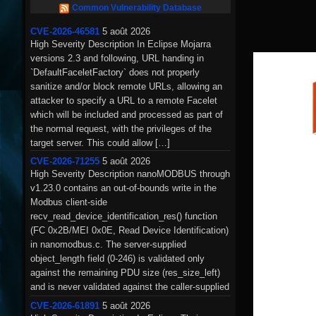
Common Vulnerability Database
CVE-2026-46581
5 août 2026
High Severity Description In Eclipse Mojarra
versions 2.3 and following, URL handing in
`DefaultFaceletFactory` does not properly
sanitize and/or block remote URLs, allowing an
attacker to specify a URL to a remote Facelet
which will be included and processed as part of
the normal request, with the privileges of the
target server. This could allow […]
CVE-2026-71255
5 août 2026
High Severity Description nanoMODBUS through
v1.23.0 contains an out-of-bounds write in the
Modbus client-side
recv_read_device_identification_res() function
(FC 0x2B/MEI 0x0E, Read Device Identification)
in nanomodbus.c. The server-supplied
object_length field (0-246) is validated only
against the remaining PDU size (res_size_left)
and is never validated against the caller-supplied
buffers_length parameter. After copying data with
CVE-2026-61891
5 août 2026
strncpy(buffers_out[buf_index], str,