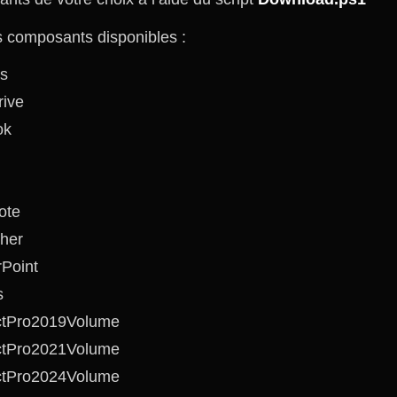
es composants disponibles :
s
ive
ok
ote
sher
Point
s
ctPro2019Volume
ctPro2021Volume
ctPro2024Volume