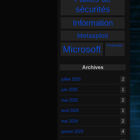
sécurités
Information
Metasploit
Protection
Microsoft
Archives
juillet 2025
2
juin 2025
1
mai 2025
2
avril 2025
1
mai 2024
2
janvier 2023
4