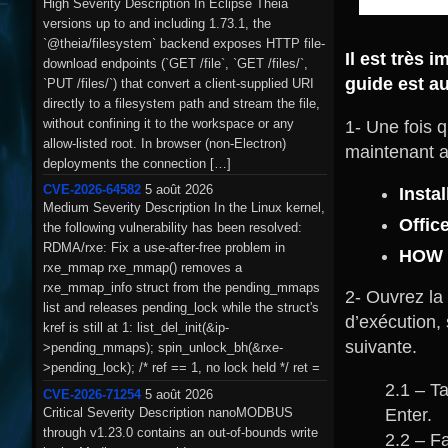
High Severity Description In Eclipse Theia
buffers_length), the […]
versions up to and including 1.73.1, the
`@theia/filesystem` backend exposes HTTP file-
Il est très 
download endpoints (`GET /file`, `GET /files/`,
guide est au
`PUT /files/`) that convert a client-supplied URI
directly to a filesystem path and stream the file,
without confining it to the workspace or any
1- Une fois q
allow-listed root. In browser (non-Electron)
maintenant av
deployments the connection […]
CVE-2026-64582
5 août 2026
Insta
Medium Severity Description In the Linux kernel,
Offic
the following vulnerability has been resolved:
RDMA/rxe: Fix a use-after-free problem in
HOW 
rxe_mmap rxe_mmap() removes a
rxe_mmap_info struct from the pending_mmaps
2- Ouvrez la
list and releases pending_lock while the struct's
d’exécution,
kref is still at 1: list_del_init(&ip-
suivante.
>pending_mmaps); spin_unlock_bh(&rxe-
>pending_lock); /* ref == 1, no lock held */ ret =
remap_vmalloc_range(vma, ip->obj, 0); […]
2.1 – T
CVE-2026-71254
5 août 2026
Enter.
Critical Severity Description nanoMODBUS
through v1.23.0 contains an out-of-bounds write
2.2 – F