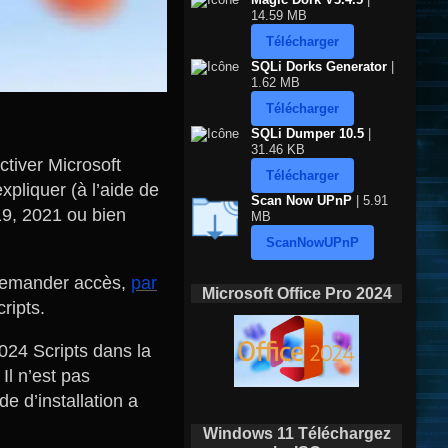
14.59 MB
Télécharger
SQLi Dorks Generator
|
1.62 MB
Télécharger
SQLi Dumper 10.5
|
31.46 KB
ctiver Microsoft
Télécharger
xpliquer (à l’aide de
Scan Now UPnP
| 5.91
019, 2021 ou bien
MB
ScanNowUPnP
 demander accès,
par
Microsoft Office Pro 2024
ripts.
024 Scripts dans la
Il n’est pas
e d’installation a
Windows 11 Téléchargez