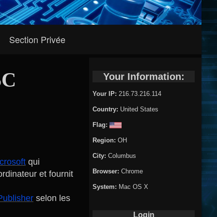
Section Privée
SC
Your Information:
Your IP:
216.73.216.114
Country:
United States
Flag:
Region:
OH
City:
Columbus
crosoft
qui
Browser:
Chrome
ordinateur et fournit
System:
Mac OS X
Publisher
selon les
Login