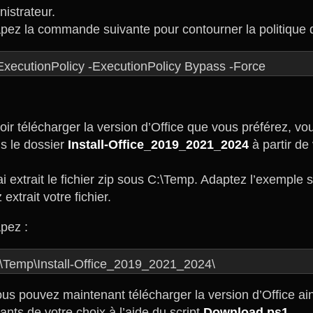
nistrateur.
apez la commande suivante pour contourner la politique d
ExecutionPolicy -ExecutionPolicy Bypass -Force
oir télécharger la version d’Office que vous préférez, v
s le dossier
Install-Office_2019_2021_2024
à partir de
ai extrait le fichier zip sous C:\Temp. Adaptez l’exemple
extrait votre fichier.
apez :
:\Temp\Install-Office_2019_2021_2024\
ous pouvez maintenant télécharger la version d’Office ain
nts de votre choix à l’aide du script
Download.ps1