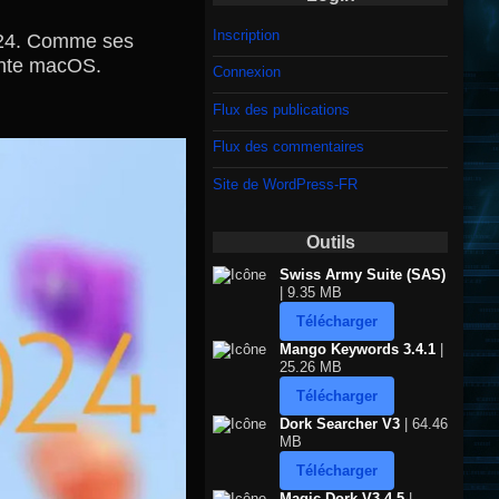
Inscription
2024. Comme ses
ante macOS.
Connexion
Flux des publications
Flux des commentaires
Site de WordPress-FR
Outils
Swiss Army Suite (SAS)
| 9.35 MB
Télécharger
Mango Keywords 3.4.1
|
25.26 MB
Télécharger
Dork Searcher V3
| 64.46
MB
Télécharger
Magic Dork V3.4.5
|