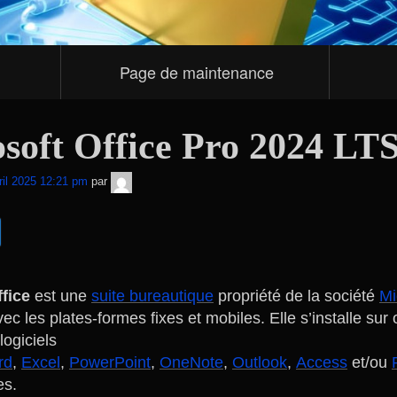
Page de maintenance
soft Office Pro 2024 LT
TNT
ril 2025 12:21 pm
par
Sécurité
fice
est une
suite bureautique
propriété de la société
Mi
ec les plates-formes fixes et mobiles. Elle s’installe sur 
logiciels
rd
,
Excel
,
PowerPoint
,
OneNote
,
Outlook
,
Access
et/ou
es.