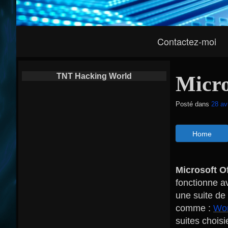
Navigation
Contactez-moi
Principale
TNT Hacking World
Micro
Posté dans
28 av
Home
Microsoft Of
fonctionne av
une suite de 
comme :
Wo
suites choisi