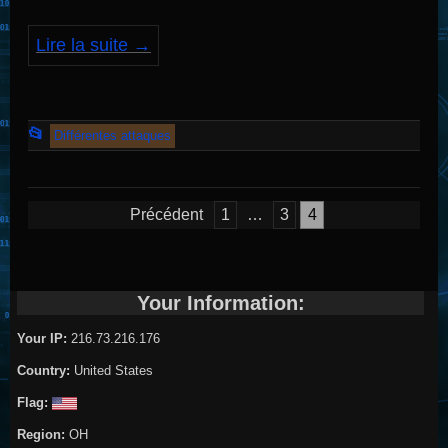
Lire la suite
→
Cet
📂
Différentes attaques
article
a
Pagination
été
Précédent
1
…
3
4
des
publié
publications
dans
Your Information:
Your IP:
216.73.216.176
Country:
United States
Flag:
Region:
OH