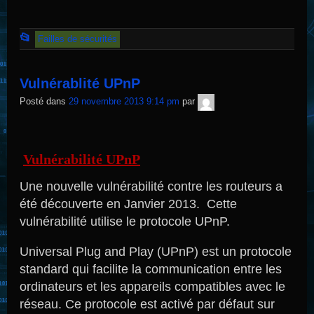
Cet
📂
Failles de sécurités
article
a
Vulnérablité UPnP
été
TNT
Posté dans
29 novembre 2013 9:14 pm
par
Sécurité
publié
dans
Vulnérabilité UPnP
Une nouvelle vulnérabilité contre les routeurs a
été découverte en Janvier 2013. Cette
vulnérabilité utilise le protocole UPnP.
Universal Plug and Play (UPnP) est un protocole
standard qui facilite la communication entre les
ordinateurs et les appareils compatibles avec le
réseau. Ce protocole est activé par défaut sur