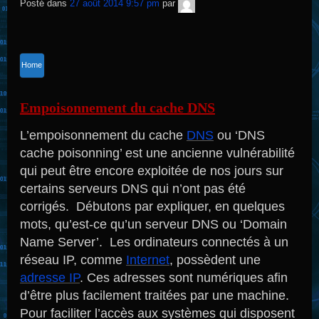
TNT
Posté dans
27 août 2014 9:57 pm
par
Sécurité
publié
dans
Home
Empoisonnement du cache DNS
L’empoisonnement du cache
DNS
ou ‘DNS
cache poisonning’ est une ancienne vulnérabilité
qui peut être encore exploitée de nos jours sur
certains serveurs DNS qui n’ont pas été
corrigés. Débutons par expliquer, en quelques
mots, qu’est-ce qu’un serveur DNS ou ‘Domain
Name Server’. Les ordinateurs connectés à un
réseau IP, comme
Internet
, possèdent une
adresse IP
. Ces adresses sont numériques afin
d’être plus facilement traitées par une machine.
Pour faciliter l’accès aux systèmes qui disposent