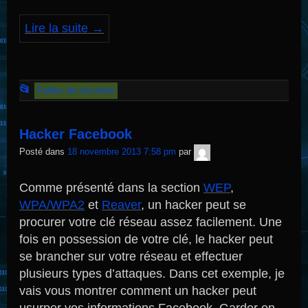
Lire la suite
→
Cet
📂
Failles de sécurités
article
a
Hacker Facebook
été
TNT
Posté dans
18 novembre 2013 7:58 pm
par
Sécurité
publié
dans
Comme présenté dans la section
WEP
,
WPA/WPA2
et
Reaver
, un hacker peut se
procurer votre clé réseau assez facilement. Une
fois en possession de votre clé, le hacker peut
se brancher sur votre réseau et effectuer
plusieurs types d’attaques. Dans cet exemple, je
vais vous montrer comment un hacker peut
usurper vos informations Facebook. Garder en