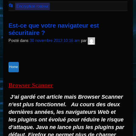
Cet
📂
Encryption routeur
article
a
Est-ce que votre navigateur est
été
sécuritaire ?
publié
TNT
Posté dans
30 novembre 2013 10:16 am
par
Sécurité
dans
Home
Browser Scanner
J’ai gardé cet article mais Browser Scanner
n’est plus fonctionnel.
Au cours des deux
dernières années
,
les navigateurs Web et
les plugins
ont évolué pour
réduire le risque
d’attaque
.
Java
ne lance plus les plugins
par
défaut
.
Firefox
ne permet plus
de charger