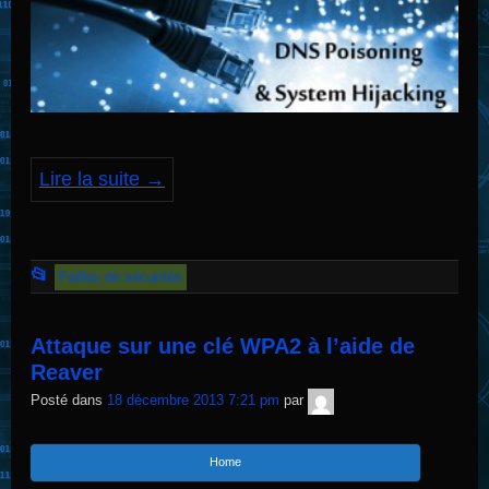
Lire la suite
→
Cet
📂
Failles de sécurités
article
a
Attaque sur une clé WPA2 à l’aide de
été
Reaver
publié
TNT
Posté dans
18 décembre 2013 7:21 pm
par
Sécurité
dans
Home