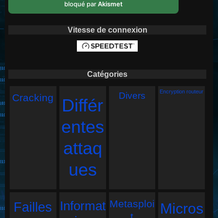
bloqué par
Akismet
Vitesse de connexion
Catégories
Encryption routeur
Divers
Cracking
Différ
entes
attaq
ues
Metasploi
Informat
Failles
Micros
t