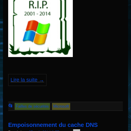
Lire la suite
→
Cet
📂
Failles de sécurités
Microsoft
article
a
Empoisonnement du cache DNS
été