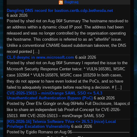
Bugtraq
Dangling DNS record for bastion.certb.cdp.bethesda.net
6 août 2026
Posted by shed riot on Aug 06# Summary The hostname resolved to
an address within a dynamic cloud IP pool. The address had been
released and was no longer controlled by the organisation operating
the hostname. This condition is referred to as an "afterlife" issue.
Unlike a conventional CNAME-based subdomain takeover, the DNS
record pointed […]
CL.0 desync in www.microsoft.com
6 août 2026
Posted by shed riot on Aug 06# Summary I reported the issue to the
Microsoft Security Response Center twice: * VULN-165381, MSRC
case 102964 * VULN-165876, MSRC case 103259 In both cases,
they do not appear to have even looked at the PoCs, and so have
failed to adequately investigate before reaching a decision. # […]
CVE-2026-15013 – miniOrange SAML SSO <= 5.4.3
Unauthenticated Authentication Bypass (PoC)
6 août 2026
Posted by Öner Efe Güngör on Aug 06Hello Full Disclosure, I&apos;d
like to share an independent lab Proof-of-Concept for CVE-2026-
15013. ### CVE-2026-15013 – miniOrange SAML SSO
[KIS-2026-16] Telenia Software TVox <= 26.5.3 (nice) Local
Privilege Escalation Vulnerability
6 août 2026
Posted by Egidio Romano on Aug 06-----------------------------------------------