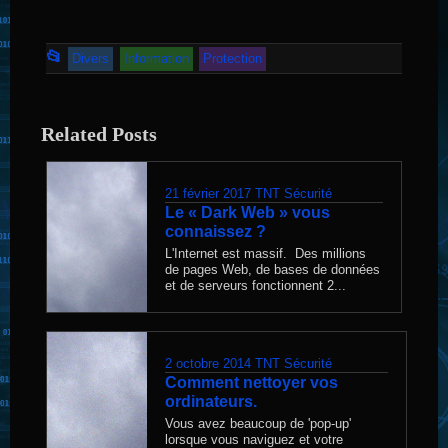
Cet
📂
Divers
Information
Protection
article
a
Related Posts
été
publié
dans
21 février 2017
TNT Sécurité
Le « Dark Web » vous
connaissez ?
L'Internet est massif. Des millions
de pages Web, de bases de données
et de serveurs fonctionnent 2...
2 octobre 2014
TNT Sécurité
Comment nettoyer vos
ordinateurs.
Vous avez beaucoup de 'pop-up'
lorsque vous naviguez et votre