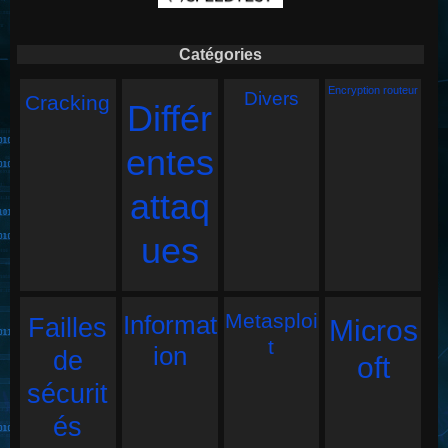
Catégories
Encryption routeur
Divers
Cracking
Différ
entes
attaq
ues
Metasploi
Informat
Failles
Micros
t
ion
de
oft
sécurit
és