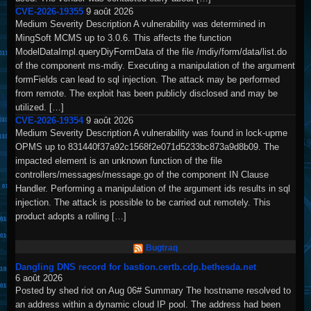
CVE-2026-19355
9 août 2026
Medium Severity Description A vulnerability was determined in
MingSoft MCMS up to 3.0.6. This affects the function
ModelDataImpl.queryDiyFormData of the file /mdiy/form/data/list.do
of the component ms-mdiy. Executing a manipulation of the argument
formFields can lead to sql injection. The attack may be performed
from remote. The exploit has been publicly disclosed and may be
utilized. […]
CVE-2026-19354
9 août 2026
Medium Severity Description A vulnerability was found in lock-upme
OPMS up to 831440f37a92c1568f2e071d5233bc873a9d8b09. The
impacted element is an unknown function of the file
controllers/messages/message.go of the component IN Clause
Handler. Performing a manipulation of the argument ids results in sql
injection. The attack is possible to be carried out remotely. This
product adopts a rolling […]
Bugtraq
Dangling DNS record for bastion.certb.cdp.bethesda.net
6 août 2026
Posted by shed riot on Aug 06# Summary The hostname resolved to
an address within a dynamic cloud IP pool. The address had been