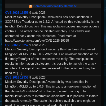
Common Vulnerability Database
CVE-2026-19358
9 août 2026
Medium Severity Description A weakness has been identified in
3CORESec Trapdoor up to 1.2.2. Affected by this vulnerability is the
function DefaultFunction. This manipulation causes improper access
controls. The attack can be initiated remotely. The vendor was
contacted early about this disclosure. Read more at
https://www.tenable.com/cve/CVE-2026-19358
CVE-2026-19357
9 août 2026
Medium Severity Description A security flaw has been discovered in
MingSoft MCMS up to 3.0.6. Affected is an unknown function of the
file /mdiy/form/get of the component ms-mdiy. The manipulation
results in information disclosure. It is possible to launch the attack
remotely. The exploit has been released to the public and may be
used for […]
CVE-2026-19356
9 août 2026
Medium Severity Description A vulnerability was identified in
MingSoft MCMS up to 3.0.6. This impacts an unknown function of
the file /mdiy/form/data/list of the component ms-mdiy. The
manipulation leads to information disclosure. It is possible to initiate
the attack remotely. The exploit is publicly available and might be
used. The vendor was contacted early about […]