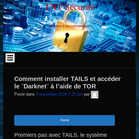
Aller
TNT Sécurité
au
contenu
Attention à vos informations.
Comment installer TAILS et accéder
le ¨Darknet¨ à l’aide de TOR
TNT
Posté dans
3 novembre 2016 7:25 pm
par
Sécurité
Home
Premiers pas avec TAILS, le système