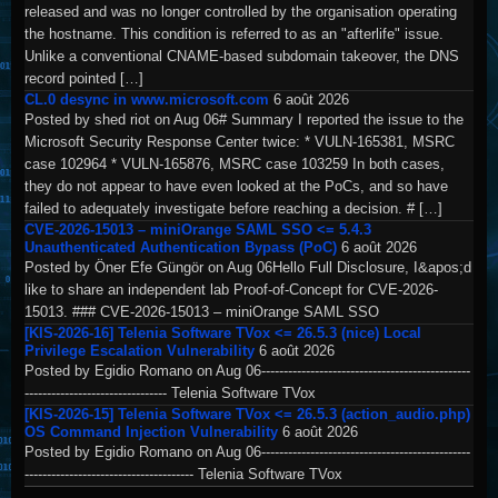
released and was no longer controlled by the organisation operating
the hostname. This condition is referred to as an "afterlife" issue.
Unlike a conventional CNAME-based subdomain takeover, the DNS
record pointed […]
CL.0 desync in www.microsoft.com
6 août 2026
Posted by shed riot on Aug 06# Summary I reported the issue to the
Microsoft Security Response Center twice: * VULN-165381, MSRC
case 102964 * VULN-165876, MSRC case 103259 In both cases,
they do not appear to have even looked at the PoCs, and so have
failed to adequately investigate before reaching a decision. # […]
CVE-2026-15013 – miniOrange SAML SSO <= 5.4.3
Unauthenticated Authentication Bypass (PoC)
6 août 2026
Posted by Öner Efe Güngör on Aug 06Hello Full Disclosure, I&apos;d
like to share an independent lab Proof-of-Concept for CVE-2026-
15013. ### CVE-2026-15013 – miniOrange SAML SSO
[KIS-2026-16] Telenia Software TVox <= 26.5.3 (nice) Local
Privilege Escalation Vulnerability
6 août 2026
Posted by Egidio Romano on Aug 06-----------------------------------------------
-------------------------------- Telenia Software TVox
[KIS-2026-15] Telenia Software TVox <= 26.5.3 (action_audio.php)
OS Command Injection Vulnerability
6 août 2026
Posted by Egidio Romano on Aug 06-----------------------------------------------
-------------------------------------- Telenia Software TVox